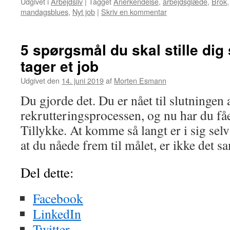
Udgivet i
Arbejdsliv
|
Tagget
Anerkendelse
,
arbejdsglæde
,
Brok
mandagsblues
,
Nyt job
|
Skriv en kommentar
5 spørgsmål du skal stille dig 
tager et job
Udgivet den
14. juni 2019
af
Morten Esmann
Du gjorde det. Du er nået til slutningen 
rekrutteringsprocessen, og nu har du fåe
Tillykke. At komme så langt er i sig sel
at du nåede frem til målet, er ikke de
Del dette:
Facebook
LinkedIn
Twitter