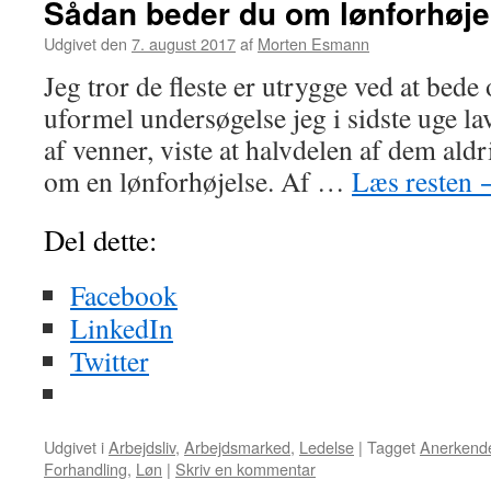
Sådan beder du om lønforhøje
Udgivet den
7. august 2017
af
Morten Esmann
Jeg tror de fleste er utrygge ved at bede
uformel undersøgelse jeg i sidste uge l
af venner, viste at halvdelen af dem aldr
om en lønforhøjelse. Af …
Læs resten
Del dette:
Facebook
LinkedIn
Twitter
Udgivet i
Arbejdsliv
,
Arbejdsmarked
,
Ledelse
|
Tagget
Anerkend
Forhandling
,
Løn
|
Skriv en kommentar