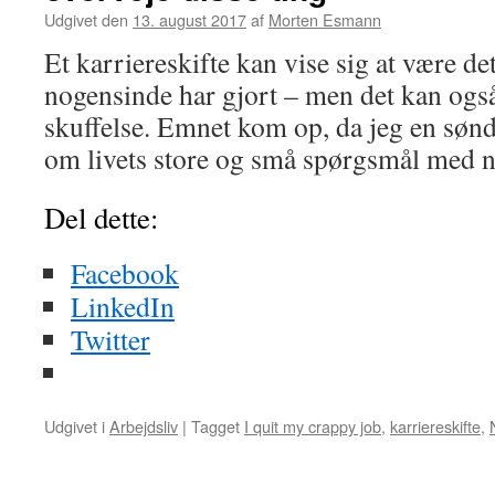
Udgivet den
13. august 2017
af
Morten Esmann
Et karriereskifte kan vise sig at være de
nogensinde har gjort – men det kan ogs
skuffelse. Emnet kom op, da jeg en sønd
om livets store og små spørgsmål med
Del dette:
Facebook
LinkedIn
Twitter
Udgivet i
Arbejdsliv
|
Tagget
I quit my crappy job
,
karriereskifte
,