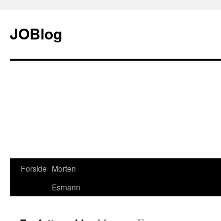
JOBlog
Forside
Morten
Hop
Esmann
til
indhold