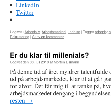
LinkedIn
Twitter
Udgivet i
Arbejdsliv
,
Arbejdsmarked
,
Ledelse
|
Tagget
arbejdsgiv
Rekruttering
|
Skriv en kommentar
Er du klar til millenials?
Udgivet den
30. juli 2018
af
Morten Esmann
På denne tid af året myldrer talentfuld
ud på arbejdsmarkedet, klar til at gå i 
for alvor. Det får mig til at tænke på, h
arbejdsmarkedet dengang i begyndelse
resten
→