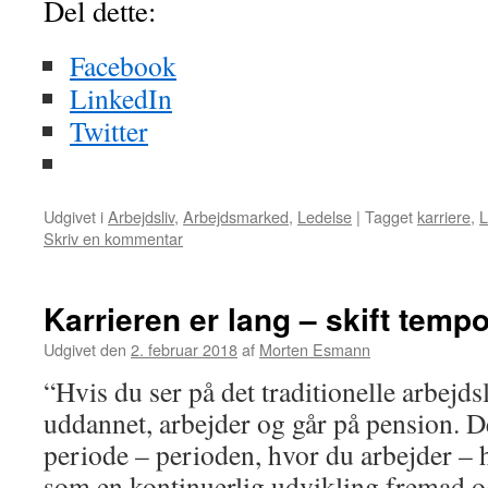
Del dette:
Facebook
LinkedIn
Twitter
Udgivet i
Arbejdsliv
,
Arbejdsmarked
,
Ledelse
|
Tagget
karriere
,
L
Skriv en kommentar
Karrieren er lang – skift temp
Udgivet den
2. februar 2018
af
Morten Esmann
“Hvis du ser på det traditionelle arbejdsl
uddannet, arbejder og går på pension. D
periode – perioden, hvor du arbejder – h
som en kontinuerlig udvikling fremad o