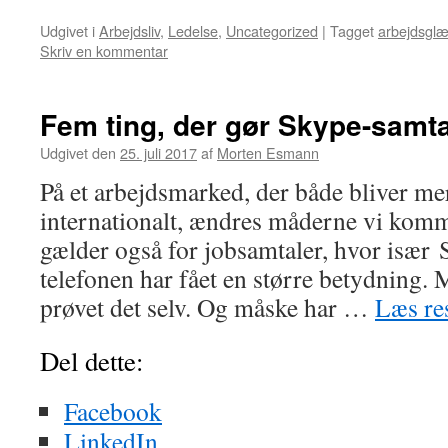
Udgivet i
Arbejdsliv
,
Ledelse
,
Uncategorized
|
Tagget
arbejdsgl
Skriv en kommentar
Fem ting, der gør Skype-samta
Udgivet den
25. juli 2017
af
Morten Esmann
På et arbejdsmarked, der både bliver mer
internationalt, ændres måderne vi komm
gælder også for jobsamtaler, hvor især
telefonen har fået en større betydning. 
prøvet det selv. Og måske har …
Læs re
Del dette:
Facebook
LinkedIn