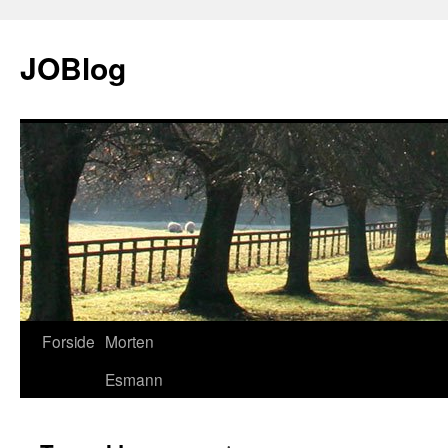
JOBlog
Forside
Morten
Hop
Esmann
til
indhold