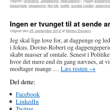
Udgivet i
Branding
,
Jobsøgning
,
Rekruttering
|
Tagget
ansøgnin
jobsamtale
,
jobsøgning
,
Nyt job
,
politik
,
sociale medier
,
statsmini
Ingen er tvunget til at sende 
Udgivet den
25. september 2012
af
Morten Esmann
Jeg skal lige love for, at dagpenge og l
i fokus. Dovne-Robert og dagpengeperi
skabt masser af omtale. Senest i Politik
hvor det mere end én gang nævnes, at 
modtager mange …
Læs resten
→
Del dette:
Facebook
LinkedIn
Twitter