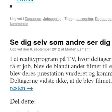
Udgivet i
Dagpenge
,
Jobsøgning
|
Tagget
ansøgning
,
Dagpenge
kommentar
Se dig selv som andre ser dig
Udgivet den
6. september 2012
af
Morten Esmann
I et realityprogram på TV, hvor deltage
få et job, blev de blandt andet filmet til
blev deres præstation vurderet og komme
Deltagerne vidste ikke, at de blev filme
resten
→
Del dette: