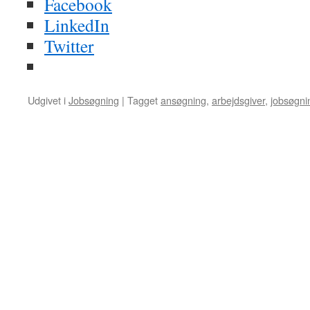
Facebook
LinkedIn
Twitter
Udgivet i
Jobsøgning
|
Tagget
ansøgning
,
arbejdsgiver
,
jobsøgni