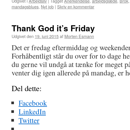
Udgivet i
Arbejdsliv
|
Tagget
Anerkendelse
,
arbejdsglæde
,
Brok
mandagsblues
,
Nyt job
|
Skriv en kommentar
Thank God it’s Friday
Udgivet den
19. juni 2015
af
Morten Esmann
Det er fredag eftermiddag og weekenden
Forhåbentligt står du over for to dage h
du gerne vil undgå at tænke for meget på
venter dig igen allerede på mandag, er
Del dette:
Facebook
LinkedIn
Twitter