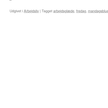
Udgivet i
Arbejdsliv
|
Tagget
arbejdsglæde
,
fredag
,
mandagsblu