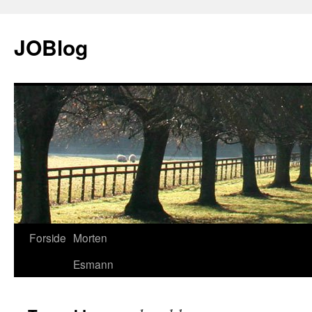
JOBlog
Forside
Morten
Hop
Esmann
til
indhold