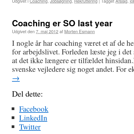
Udgivet i
Coaching
,
Jobsøgning
,
Rekruttering
|
Tagget
Afslag
,
jo
Coaching er SO last year
Udgivet den
7. maj 2012
af
Morten Esmann
I nogle år har coaching været et af de h
for arbejdslivet. Forleden læste jeg i d
at det ikke længere er tilfældet hinsidan
svenske vejledere sig noget andet. For
→
Del dette:
Facebook
LinkedIn
Twitter