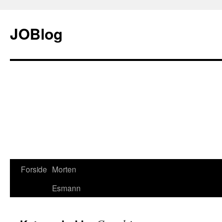
JOBlog
Forside
Morten
Hop
Esmann
til
indhold