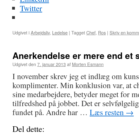
Twitter
Udgivet i
Arbejdsliv
,
Ledelse
|
Tagget
Chef
,
Ros
|
Skriv en komm
Anerkendelse er mere end et 
Udgivet den
7. januar 2013
af
Morten Esmann
I november skrev jeg et indlæg om kunst
komplimenter. Min konklusion var, at che
sine medarbejdere, betyder meget for m
tilfredshed på jobbet. Det er selvfølgelig
fundet på. Andre har …
Læs resten
→
Del dette: