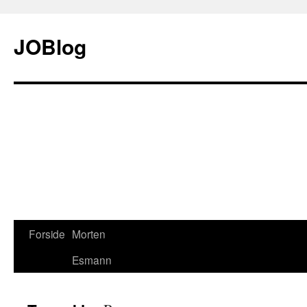
JOBlog
Forside
Morten
Hop
Esmann
til
indhold