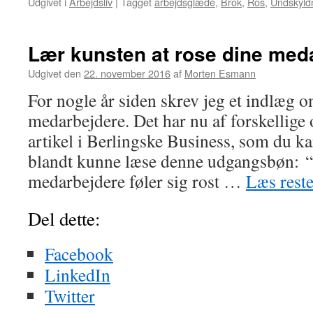
Udgivet i
Arbejdsliv
|
Tagget
arbejdsglæde
,
Brok
,
Ros
,
Undskyld
Lær kunsten at rose dine med
Udgivet den
22. november 2016
af
Morten Esmann
For nogle år siden skrev jeg et indlæg o
medarbejdere. Det har nu af forskellige 
artikel i Berlingske Business, som du ka
blandt kunne læse denne udgangsbøn: “
medarbejdere føler sig rost …
Læs rest
Del dette:
Facebook
LinkedIn
Twitter