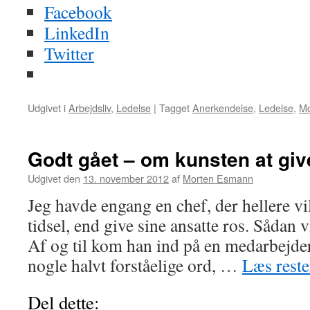
Facebook
LinkedIn
Twitter
Udgivet i
Arbejdsliv
,
Ledelse
|
Tagget
Anerkendelse
,
Ledelse
,
Mc
Godt gået – om kunsten at gi
Udgivet den
13. november 2012
af
Morten Esmann
Jeg havde engang en chef, der hellere vi
tidsel, end give sine ansatte ros. Sådan v
Af og til kom han ind på en medarbejd
nogle halvt forståelige ord, …
Læs rest
Del dette: