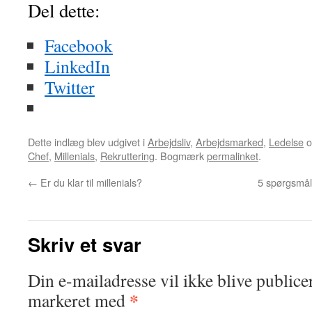
Del dette:
Facebook
LinkedIn
Twitter
Dette indlæg blev udgivet i
Arbejdsliv
,
Arbejdsmarked
,
Ledelse
o
Chef
,
Millenials
,
Rekruttering
. Bogmærk
permalinket
.
←
Er du klar til millenials?
5 spørgsmål 
Skriv et svar
Din e-mailadresse vil ikke blive publicer
*
markeret med