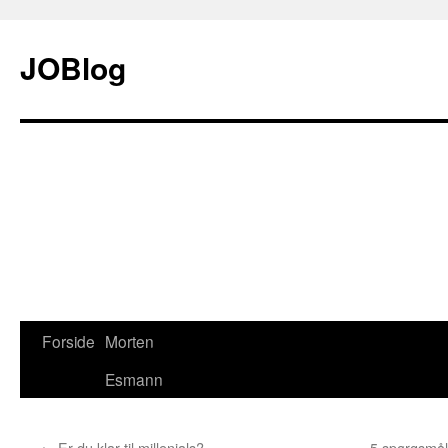
JOBlog
Forside
Morten
Hop
Esmann
til
indhold
←
Er du klar til millenials?
5 spørgsmål 