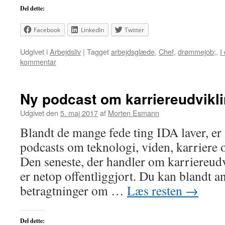
Del dette:
Facebook
LinkedIn
Twitter
Udgivet i
Arbejdsliv
|
Tagget
arbejdsglæde
,
Chef
,
drømmejob;
,
I
kommentar
Ny podcast om karriereudvikl
Udgivet den
5. maj 2017
af
Morten Esmann
Blandt de mange fede ting IDA laver, er 
podcasts om teknologi, viden, karriere 
Den seneste, der handler om karriereud
er netop offentliggjort. Du kan blandt 
betragtninger om …
Læs resten
→
Del dette: