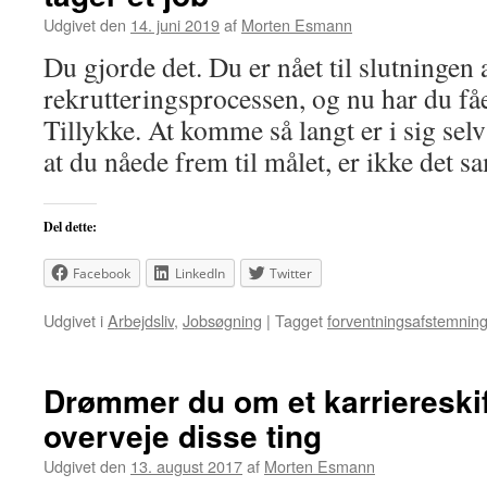
Udgivet den
14. juni 2019
af
Morten Esmann
Du gjorde det. Du er nået til slutningen 
rekrutteringsprocessen, og nu har du fåe
Tillykke. At komme så langt er i sig sel
at du nåede frem til målet, er ikke de
Del dette:
Facebook
LinkedIn
Twitter
Udgivet i
Arbejdsliv
,
Jobsøgning
|
Tagget
forventningsafstemnin
Drømmer du om et karriereskif
overveje disse ting
Udgivet den
13. august 2017
af
Morten Esmann