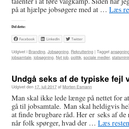
talenter i at føre valgkamp. Siden har j
på at hjælpe jobsøgere med at …
Læs r
Del dette:
Facebook
LinkedIn
Twitter
Udgivet i
Branding
,
Jobsøgning
,
Rekruttering
|
Tagget
ansøgnin
jobsamtale
,
jobsøgning
,
Nyt job
,
politik
,
sociale medier
,
statsmini
Undgå seks af de typiske fejl
Udgivet den
17. juli 2017
af
Morten Esmann
Man skal ikke lede længe på nettet for at 
gå til jobsamtale. Man skal heldigvis he
at finde brugbare råd. Her er seks af de 
når folk spørger, hvad der …
Læs reste