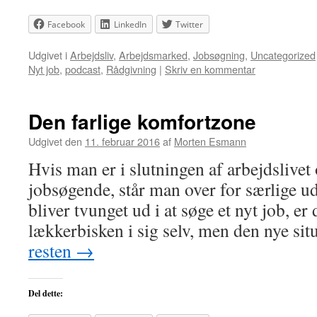
Facebook
LinkedIn
Twitter
Udgivet i
Arbejdsliv
,
Arbejdsmarked
,
Jobsøgning
,
Uncategorized
Nyt job
,
podcast
,
Rådgivning
|
Skriv en kommentar
Den farlige komfortzone
Udgivet den
11. februar 2016
af
Morten Esmann
Hvis man er i slutningen af arbejdslivet
jobsøgende, står man over for særlige u
bliver tvunget ud i at søge et nyt job, er
lækkerbisken i sig selv, men den nye si
resten
→
Del dette: