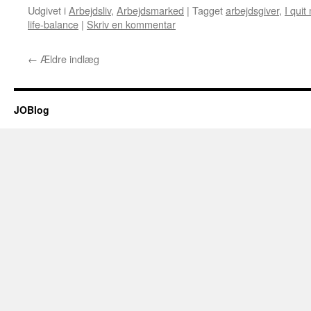
Udgivet i
Arbejdsliv
,
Arbejdsmarked
|
Tagget
arbejdsgiver
,
I quit
life-balance
|
Skriv en kommentar
←
Ældre indlæg
JOBlog