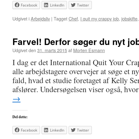
Facebook
LinkedIn
Twitter
Udgivet i
Arbejdsliv
|
Tagget
Chef
,
I quit my crappy job
,
jobskifte
Farvel! Derfor søger du nyt jo
Udgivet den
31. marts 2015
af
Morten Esmann
I dag er det International Quit Your Cr
alle arbejdstagere overvejer at søge et ny
fald, hvad et studie foretaget af Kelly S
afslører. Undersøgelsen viser også, hv
→
Del dette:
Facebook
LinkedIn
Twitter