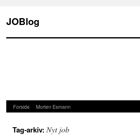
JOBlog
Hop
Forside
Morten Esmann
til
Nyt job
Tag-arkiv:
indhold