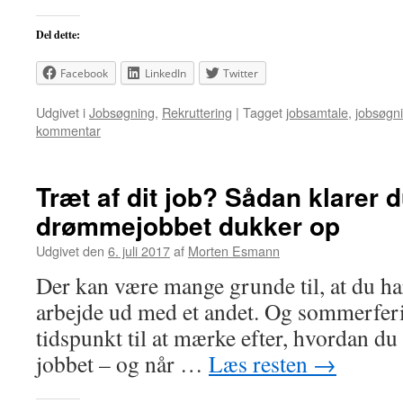
Del dette:
Facebook
LinkedIn
Twitter
Udgivet i
Jobsøgning
,
Rekruttering
|
Tagget
jobsamtale
,
jobsøgn
kommentar
Træt af dit job? Sådan klarer d
drømmejobbet dukker op
Udgivet den
6. juli 2017
af
Morten Esmann
Der kan være mange grunde til, at du har l
arbejde ud med et andet. Og sommerferi
tidspunkt til at mærke efter, hvordan du 
jobbet – og når …
Læs resten
→