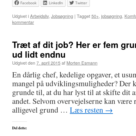
Facebook
LinkedIn
Twitter
Udgivet i
Arbejdsliv
,
Jobsøgning
|
Tagget
50+
,
jobsøgning
,
Komfo
kommentar
Træt af dit job? Her er fem gru
ud lidt endnu
Udgivet den
7. april 2015
af
Morten Esmann
En dårlig chef, kedelige opgaver, et usu
mangel på udviklingsmuligheder? Der 
grunde til, at du har lyst til at skifte di
andet. Selvom overvejelserne kan være r
alligevel grund …
Læs resten
→
Del dette: