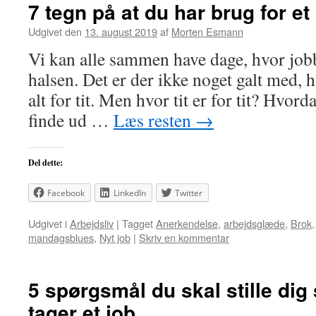
7 tegn på at du har brug for et
Udgivet den
13. august 2019
af
Morten Esmann
Vi kan alle sammen have dage, hvor job
halsen. Det er der ikke noget galt med, h
alt for tit. Men hvor tit er for tit? Hvor
finde ud …
Læs resten
→
Del dette:
Facebook
LinkedIn
Twitter
Udgivet i
Arbejdsliv
|
Tagget
Anerkendelse
,
arbejdsglæde
,
Brok
mandagsblues
,
Nyt job
|
Skriv en kommentar
5 spørgsmål du skal stille dig 
tager et job