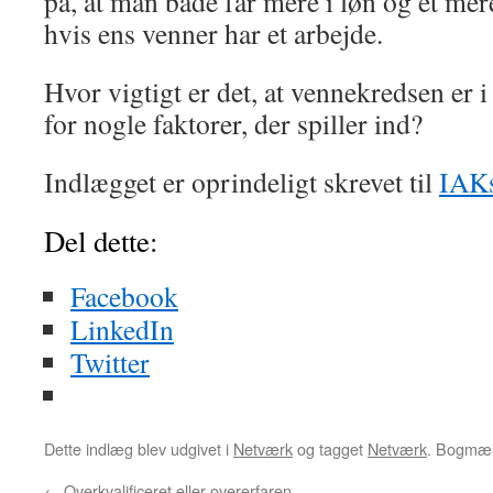
på, at man både får mere i løn og et mer
hvis ens venner har et arbejde.
Hvor vigtigt er det, at vennekredsen er 
for nogle faktorer, der spiller ind?
Indlægget er oprindeligt skrevet til
IAKs
Del dette:
Facebook
LinkedIn
Twitter
Dette indlæg blev udgivet i
Netværk
og tagget
Netværk
. Bogmæ
←
Overkvalificeret eller overerfaren