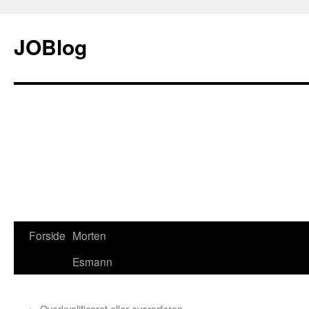
JOBlog
Forside
Morten
Hop
Esmann
til
indhold
←
Overkvalificeret eller overerfaren