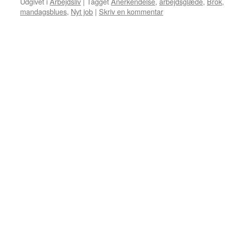
Udgivet i
Arbejdsliv
|
Tagget
Anerkendelse
,
arbejdsglæde
,
Brok
mandagsblues
,
Nyt job
|
Skriv en kommentar