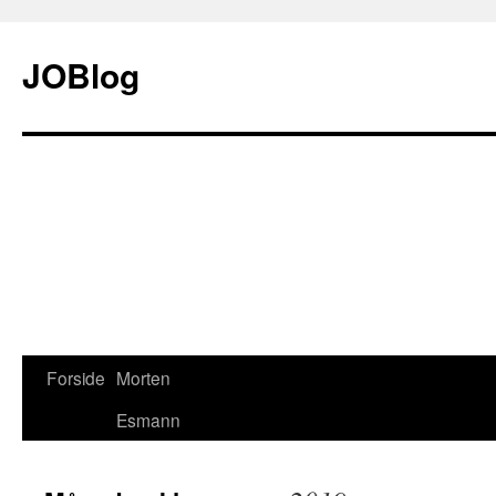
JOBlog
Forside
Morten
Hop
Esmann
til
indhold