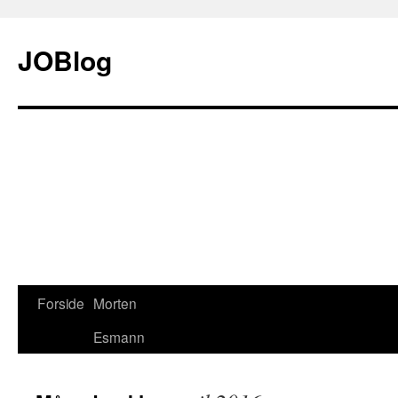
JOBlog
Forside
Morten
Hop
Esmann
til
indhold