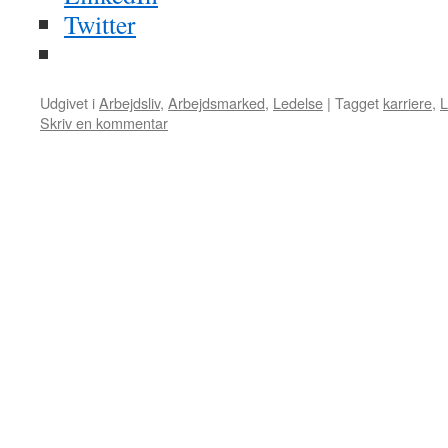
Twitter
Udgivet i
Arbejdsliv
,
Arbejdsmarked
,
Ledelse
|
Tagget
karriere
,
L
Skriv en kommentar