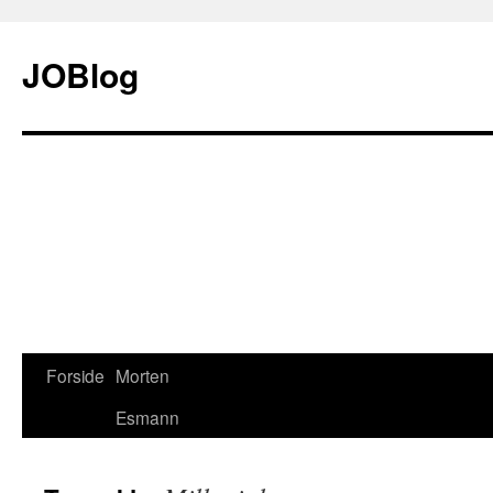
JOBlog
Forside
Morten
Hop
Esmann
til
indhold