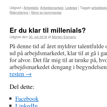
Udgivet i
Arbejdsliv
,
Arbejdsmarked
,
Ledelse
|
Tagget
arbejdsgiv
Rekruttering
|
Skriv en kommentar
Er du klar til millenials?
Udgivet den
30. juli 2018
af
Morten Esmann
På denne tid af året myldrer talentfuld
ud på arbejdsmarkedet, klar til at gå i 
for alvor. Det får mig til at tænke på, h
arbejdsmarkedet dengang i begyndelse
resten
→
Del dette:
Facebook
LinkedIn