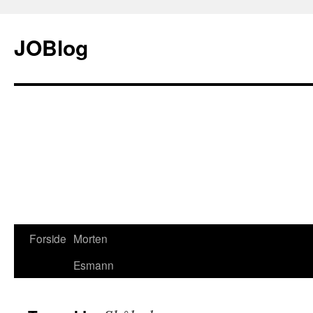
JOBlog
Forside
Morten
Hop
Esmann
til
indhold