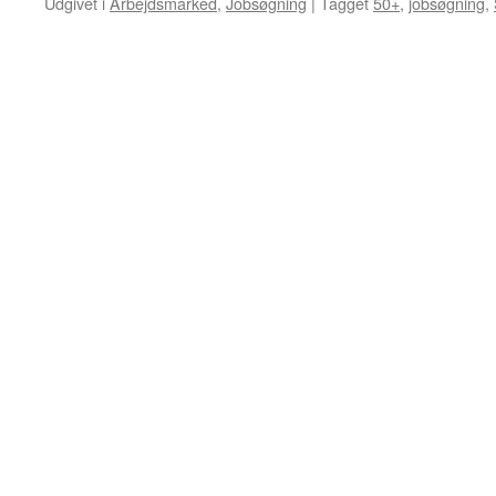
Udgivet i
Arbejdsmarked
,
Jobsøgning
|
Tagget
50+
,
jobsøgning
,